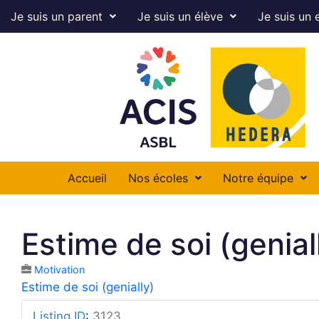
Je suis un parent
Je suis un élève
Je suis un 
Accueil
Nos écoles
Notre équipe
Estime de soi (genial
Motivation
Estime de soi (genially)
Listing ID
:
3123