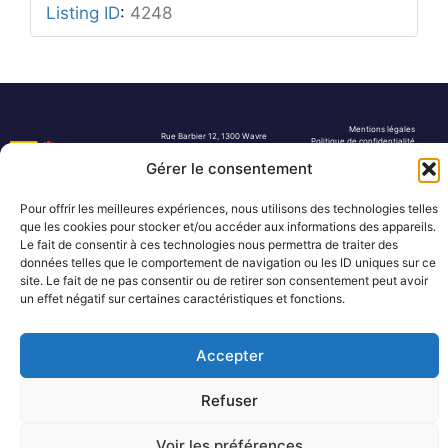
Listing ID
:
4248
Mentions légales
Rue Barbier 12, 1300 Wavre
Politique de confidentialité
Tel: 0455 14 53 30
Plan du site
Gérer le consentement
Numéro FASE : 11020
© 2026 Pôle Hedera, tous droits
réservés
Pour offrir les meilleures expériences, nous utilisons des technologies telles
que les cookies pour stocker et/ou accéder aux informations des appareils.
Le fait de consentir à ces technologies nous permettra de traiter des
données telles que le comportement de navigation ou les ID uniques sur ce
site. Le fait de ne pas consentir ou de retirer son consentement peut avoir
un effet négatif sur certaines caractéristiques et fonctions.
Accepter
Refuser
Voir les préférences