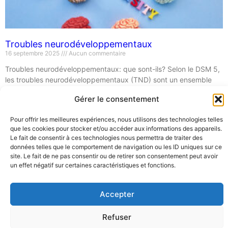
Troubles neurodéveloppementaux
16 septembre 2025
Aucun commentaire
Troubles neurodéveloppementaux: que sont-ils? Selon le DSM 5,
les troubles neurodéveloppementaux (TND) sont un ensemble
d’affections débutant durant la période du développement.
Gérer le consentement
Typiquement, il s’agit de troubles se manifestant dès l’enfance et
se poursuivant jusqu’à l’âge adulte. Il peut y avoir des
Pour offrir les meilleures expériences, nous utilisons des technologies telles
répercussions dans les différentes sphères de la vie quotidienne
que les cookies pour stocker et/ou accéder aux informations des appareils.
(scolaire, familiale, professionnelle…). Les
Le fait de consentir à ces technologies nous permettra de traiter des
données telles que le comportement de navigation ou les ID uniques sur ce
Lire la suite »
site. Le fait de ne pas consentir ou de retirer son consentement peut avoir
un effet négatif sur certaines caractéristiques et fonctions.
Mentions légales
Rue Barbier 12, 1300 Wavre
Politique de confidentialité
Accepter
Tel: 0455 14 53 30
Plan du site
Numéro FASE : 11020
© 2026 Pôle Hedera, tous droits
réservés
Refuser