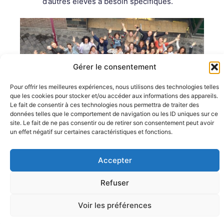
d’autres élèves à besoin spécifiques.
Gérer le consentement
Pour offrir les meilleures expériences, nous utilisons des technologies telles
que les cookies pour stocker et/ou accéder aux informations des appareils.
Le fait de consentir à ces technologies nous permettra de traiter des
données telles que le comportement de navigation ou les ID uniques sur ce
site. Le fait de ne pas consentir ou de retirer son consentement peut avoir
un effet négatif sur certaines caractéristiques et fonctions.
Mentions légales
Rue Barbier 12, 1300 Wavre
Politique de confidentialité
Accepter
Tel: 0455 14 53 30
Plan du site
Numéro FASE : 11020
© 2026 Pôle Hedera, tous droits
réservés
Refuser
Voir les préférences