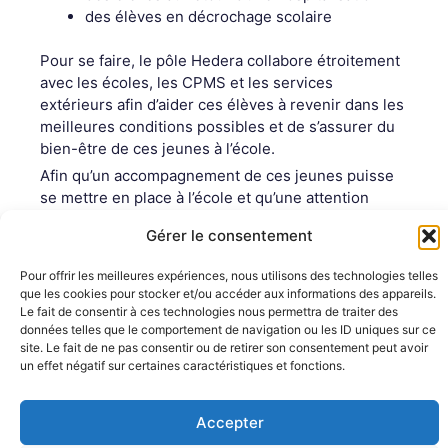
des élèves en décrochage scolaire
Pour se faire, le pôle Hedera collabore étroitement
avec les écoles, les CPMS et les services
extérieurs afin d’aider ces élèves à revenir dans les
meilleures conditions possibles et de s’assurer du
bien-être de ces jeunes à l’école.
Afin qu’un accompagnement de ces jeunes puisse
se mettre en place à l’école et qu’une attention
particulière leur soit accordée, ces élèves peuvent
Gérer le consentement
être reconnus élèves à besoin(s) spécifique(s).
Par ailleurs, préventivement des
API lunchs
ont été
Pour offrir les meilleures expériences, nous utilisons des technologies telles
mis en place afin de favoriser le bien-être des
que les cookies pour stocker et/ou accéder aux informations des appareils.
élèves.
Le fait de consentir à ces technologies nous permettra de traiter des
données telles que le comportement de navigation ou les ID uniques sur ce
site. Le fait de ne pas consentir ou de retirer son consentement peut avoir
API Lunch
un effet négatif sur certaines caractéristiques et fonctions.
Accepter