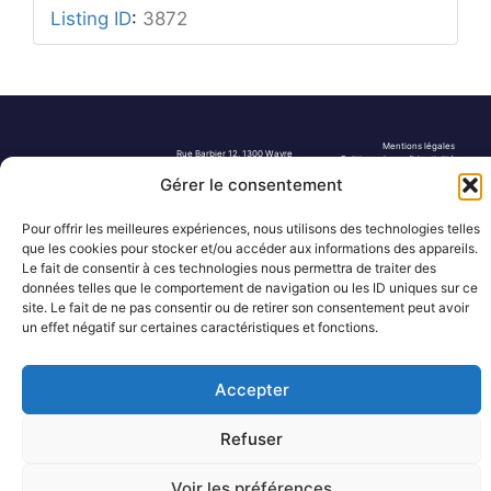
Listing ID
:
3872
Mentions légales
Rue Barbier 12, 1300 Wavre
Politique de confidentialité
Tel: 0455 14 53 30
Plan du site
Gérer le consentement
Numéro FASE : 11020
© 2026 Pôle Hedera, tous droits
réservés
Pour offrir les meilleures expériences, nous utilisons des technologies telles
que les cookies pour stocker et/ou accéder aux informations des appareils.
Le fait de consentir à ces technologies nous permettra de traiter des
données telles que le comportement de navigation ou les ID uniques sur ce
site. Le fait de ne pas consentir ou de retirer son consentement peut avoir
un effet négatif sur certaines caractéristiques et fonctions.
Accepter
Refuser
Voir les préférences