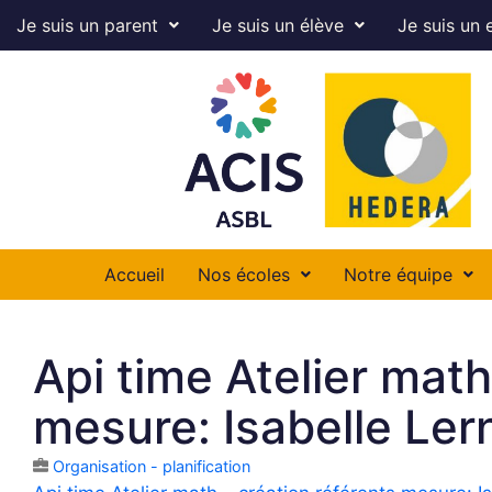
Je suis un parent
Je suis un élève
Je suis un 
Accueil
Nos écoles
Notre équipe
Api time Atelier math
mesure: Isabelle Ler
Organisation - planification