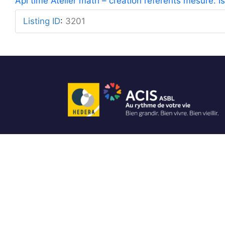
Api time Atelier math – création référents mesure: I
Listing ID
:
3201