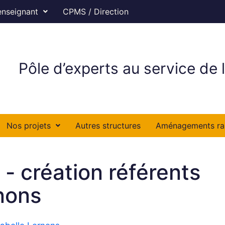
enseignant
CPMS / Direction
Pôle d’experts au service de l
Nos projets
Autres structures
Aménagements ra
 - création référents
nons