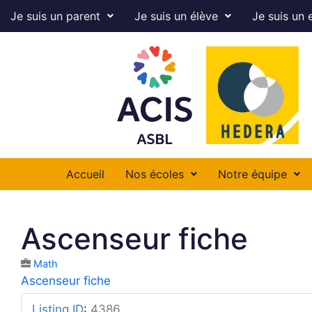
Je suis un parent
Je suis un élève
Je suis un 
Accueil
Nos écoles
Notre équipe
Ascenseur fiche
Math
Ascenseur fiche
Listing ID
:
4386