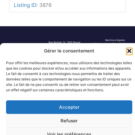
Listing ID
:
3876
Mentions légales
Rue Barbier 12, 1300 Wavre
Politique de confidentialité
Tel: 0455 14 53 30
Plan du site
Gérer le consentement
Numéro FASE : 11020
© 2026 Pôle Hedera, tous droits
réservés
Pour offrir les meilleures expériences, nous utilisons des technologies telles
que les cookies pour stocker et/ou accéder aux informations des appareils.
Le fait de consentir à ces technologies nous permettra de traiter des
données telles que le comportement de navigation ou les ID uniques sur ce
site. Le fait de ne pas consentir ou de retirer son consentement peut avoir
un effet négatif sur certaines caractéristiques et fonctions.
Accepter
Refuser
Voir les préférences