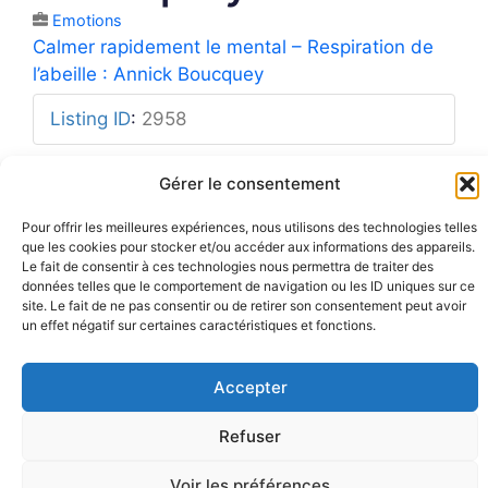
Emotions
Calmer rapidement le mental – Respiration de
l’abeille : Annick Boucquey
Listing ID
:
2958
Gérer le consentement
Pour offrir les meilleures expériences, nous utilisons des technologies telles
que les cookies pour stocker et/ou accéder aux informations des appareils.
Mentions légales
Rue Barbier 12, 1300 Wavre
Politique de confidentialité
Le fait de consentir à ces technologies nous permettra de traiter des
Tel: 0455 14 53 30
Plan du site
données telles que le comportement de navigation ou les ID uniques sur ce
Numéro FASE : 11020
© 2026 Pôle Hedera, tous droits
réservés
site. Le fait de ne pas consentir ou de retirer son consentement peut avoir
un effet négatif sur certaines caractéristiques et fonctions.
Accepter
Refuser
Voir les préférences