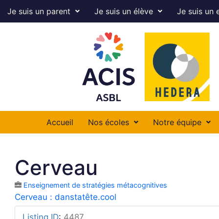
Je suis un parent
Je suis un élève
Je suis un 
Accueil
Nos écoles
Notre équipe
Cerveau
Enseignement de stratégies métacognitives
Cerveau : danstatête.cool
Listing ID
:
4487