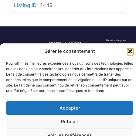
Listing ID
:
4449
Mentions légales
Rue Barbier 12, 1300 Wavre
Politique de confidentialité
Tel: 0455 14 53 30
Plan du site
Gérer le consentement
Numéro FASE : 11020
© 2026 Pôle Hedera, tous droits
réservés
Pour offrir les meilleures expériences, nous utilisons des technologies telles
que les cookies pour stocker et/ou accéder aux informations des appareils.
Le fait de consentir à ces technologies nous permettra de traiter des
données telles que le comportement de navigation ou les ID uniques sur ce
site. Le fait de ne pas consentir ou de retirer son consentement peut avoir
un effet négatif sur certaines caractéristiques et fonctions.
Accepter
Refuser
Voir les préférences