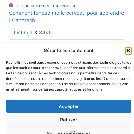
Le fonctionnement du cerveau
Comment fonctionne le cerveau pour apprendre
: Canotech
Listing ID
:
3445
Gérer le consentement
Pour offrir les meilleures expériences, nous utilisons des technologies telles
que les cookies pour stocker et/ou accéder aux informations des appareils.
Mentions légales
Rue Barbier 12, 1300 Wavre
Politique de confidentialité
Le fait de consentir à ces technologies nous permettra de traiter des
Tel: 0455 14 53 30
Plan du site
données telles que le comportement de navigation ou les ID uniques sur ce
Numéro FASE : 11020
© 2026 Pôle Hedera, tous droits
réservés
site. Le fait de ne pas consentir ou de retirer son consentement peut avoir
un effet négatif sur certaines caractéristiques et fonctions.
Accepter
Refuser
Voir les préférences