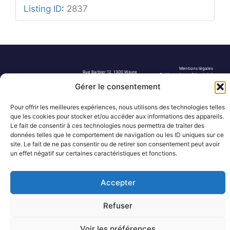
Listing ID
:
2837
Mentions légales
Rue Barbier 12, 1300 Wavre
Politique de confidentialité
Tel: 0455 14 53 30
Plan du site
Gérer le consentement
Numéro FASE : 11020
© 2026 Pôle Hedera, tous droits
réservés
Pour offrir les meilleures expériences, nous utilisons des technologies telles
que les cookies pour stocker et/ou accéder aux informations des appareils.
Le fait de consentir à ces technologies nous permettra de traiter des
données telles que le comportement de navigation ou les ID uniques sur ce
site. Le fait de ne pas consentir ou de retirer son consentement peut avoir
un effet négatif sur certaines caractéristiques et fonctions.
Accepter
Refuser
Voir les préférences