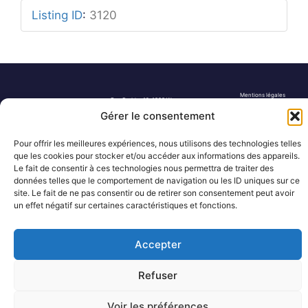
Listing ID
:
3120
Mentions légales
Rue Barbier 12, 1300 Wavre
Politique de confidentialité
Tel: 0455 14 53 30
Plan du site
Gérer le consentement
Numéro FASE : 11020
© 2026 Pôle Hedera, tous droits
réservés
Pour offrir les meilleures expériences, nous utilisons des technologies telles
que les cookies pour stocker et/ou accéder aux informations des appareils.
Le fait de consentir à ces technologies nous permettra de traiter des
données telles que le comportement de navigation ou les ID uniques sur ce
site. Le fait de ne pas consentir ou de retirer son consentement peut avoir
un effet négatif sur certaines caractéristiques et fonctions.
Accepter
Refuser
Voir les préférences