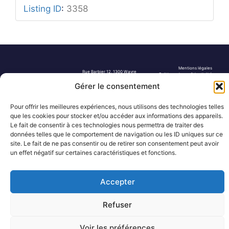
Listing ID
:
3358
Mentions légales
Rue Barbier 12, 1300 Wavre
Politique de confidentialité
Tel: 0455 14 53 30
Plan du site
Gérer le consentement
Numéro FASE : 11020
© 2026 Pôle Hedera, tous droits
réservés
Pour offrir les meilleures expériences, nous utilisons des technologies telles
que les cookies pour stocker et/ou accéder aux informations des appareils.
Le fait de consentir à ces technologies nous permettra de traiter des
données telles que le comportement de navigation ou les ID uniques sur ce
site. Le fait de ne pas consentir ou de retirer son consentement peut avoir
un effet négatif sur certaines caractéristiques et fonctions.
Accepter
Refuser
Voir les préférences