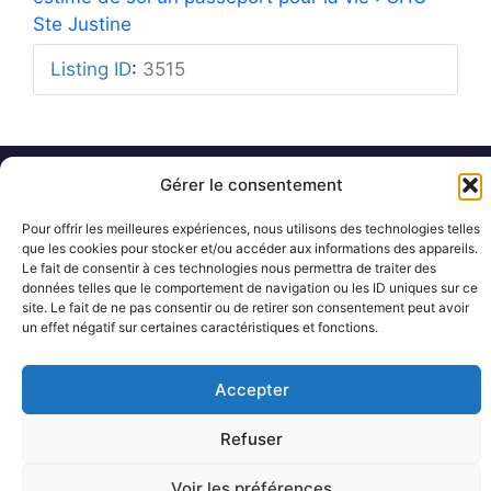
Ste Justine
Listing ID
:
3515
Gérer le consentement
Mentions légales
Rue Barbier 12, 1300 Wavre
Politique de confidentialité
Tel: 0455 14 53 30
Plan du site
Pour offrir les meilleures expériences, nous utilisons des technologies telles
Numéro FASE : 11020
© 2026 Pôle Hedera, tous droits
que les cookies pour stocker et/ou accéder aux informations des appareils.
réservés
Le fait de consentir à ces technologies nous permettra de traiter des
données telles que le comportement de navigation ou les ID uniques sur ce
site. Le fait de ne pas consentir ou de retirer son consentement peut avoir
un effet négatif sur certaines caractéristiques et fonctions.
Accepter
Refuser
Voir les préférences