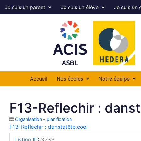
Je suis un parent
Je suis un élève
Je suis un 
Accueil
Nos écoles
Notre équipe
F13-Reflechir : dans
Organisation - planification
F13-Reflechir : danstatête.cool
Listing ID
:
3233