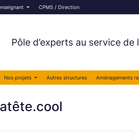
enseignant
CPMS / Direction
Pôle d’experts au service de l
Nos projets
Autres structures
Aménagements ra
tatête.cool