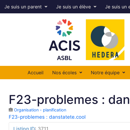
Je suis un parent
Je suis un élève
Je suis un 
Accueil
Nos écoles
Notre équipe
F23-problemes : dan
Organisation - planification
F23-problemes : danstatete.cool
Listing ID
:
3711