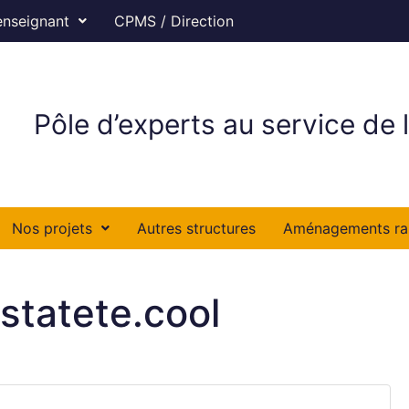
enseignant
CPMS / Direction
Pôle d’experts au service de l
Nos projets
Autres structures
Aménagements ra
statete.cool