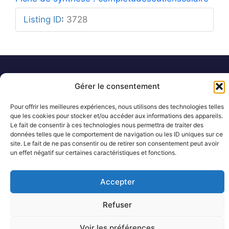
Listing ID
:
3728
Mentions légales
Rue Barbier 12, 1300 Wavre
Gérer le consentement
Politique de confidentialité
Tel: 0455 14 53 30
Plan du site
Numéro FASE : 11020
© 2026 Pôle Hedera, tous droits
Pour offrir les meilleures expériences, nous utilisons des technologies telles
réservés
que les cookies pour stocker et/ou accéder aux informations des appareils.
Le fait de consentir à ces technologies nous permettra de traiter des
données telles que le comportement de navigation ou les ID uniques sur ce
site. Le fait de ne pas consentir ou de retirer son consentement peut avoir
un effet négatif sur certaines caractéristiques et fonctions.
Accepter
Refuser
Voir les préférences