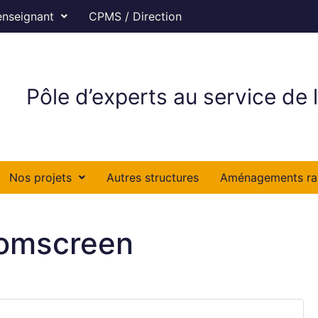
enseignant
CPMS / Direction
Pôle d’experts au service de l
Nos projets
Autres structures
Aménagements ra
oomscreen