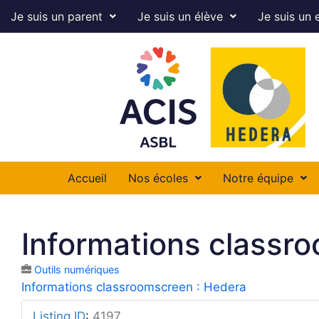
Je suis un parent
Je suis un élève
Je suis un 
Accueil
Nos écoles
Notre équipe
Informations classr
Outils numériques
Informations classroomscreen : Hedera
Listing ID
:
4197