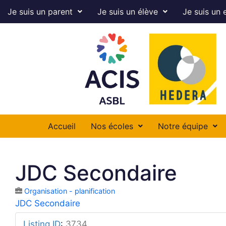
Je suis un parent
Je suis un élève
Je suis un 
Accueil
Nos écoles
Notre équipe
JDC Secondaire
Organisation - planification
JDC Secondaire
Listing ID
:
3734