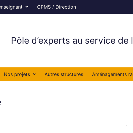
enseignant
CPMS / Direction
Pôle d’experts au service de l
Nos projets
Autres structures
Aménagements ra
e