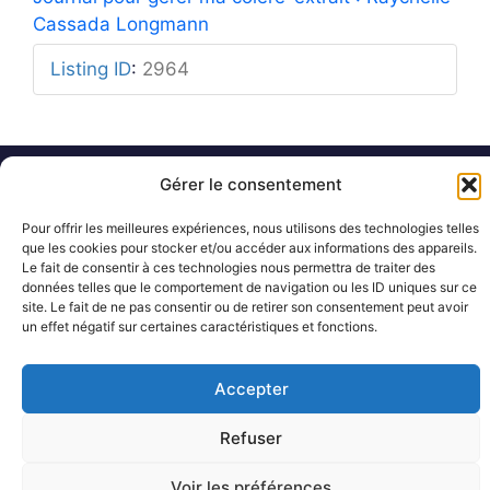
Cassada Longmann
Listing ID
:
2964
Gérer le consentement
Mentions légales
Rue Barbier 12, 1300 Wavre
Politique de confidentialité
Tel: 0455 14 53 30
Plan du site
Pour offrir les meilleures expériences, nous utilisons des technologies telles
Numéro FASE : 11020
© 2026 Pôle Hedera, tous droits
que les cookies pour stocker et/ou accéder aux informations des appareils.
réservés
Le fait de consentir à ces technologies nous permettra de traiter des
données telles que le comportement de navigation ou les ID uniques sur ce
site. Le fait de ne pas consentir ou de retirer son consentement peut avoir
un effet négatif sur certaines caractéristiques et fonctions.
Accepter
Refuser
Voir les préférences