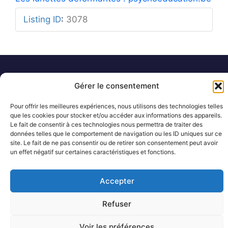
Listing ID
:
3078
Mentions légales
Rue Barbier 12, 1300 Wavre
Gérer le consentement
Politique de confidentialité
Tel: 0455 14 53 30
Plan du site
Numéro FASE : 11020
© 2026 Pôle Hedera, tous droits
Pour offrir les meilleures expériences, nous utilisons des technologies telles
réservés
que les cookies pour stocker et/ou accéder aux informations des appareils.
Le fait de consentir à ces technologies nous permettra de traiter des
données telles que le comportement de navigation ou les ID uniques sur ce
site. Le fait de ne pas consentir ou de retirer son consentement peut avoir
un effet négatif sur certaines caractéristiques et fonctions.
Accepter
Refuser
Voir les préférences