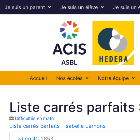
Je suis un parent
Je suis un élève
Je suis un 
Accueil
Nos écoles
Notre équipe
Liste carrés parfaits
Difficultés en math
Liste carrés parfaits : Isabelle Lernons
Listing ID
:
2853