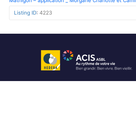
Mathigon – application _ Morgane Charlotte et Camil
Listing ID
:
4223