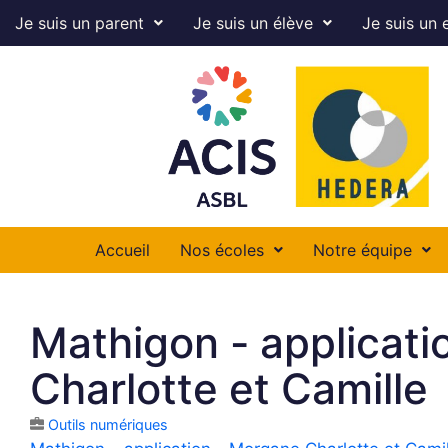
Je suis un parent
Je suis un élève
Je suis un 
Accueil
Nos écoles
Notre équipe
Mathigon - applicat
Charlotte et Camille
Outils numériques