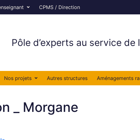
enseignant
CPMS / Direction
Pôle d’experts au service de l
Nos projets
Autres structures
Aménagements ra
ion _ Morgane