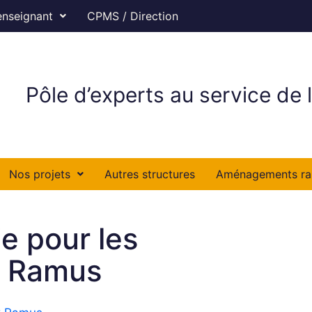
enseignant
CPMS / Direction
Pôle d’experts au service de l
Nos projets
Autres structures
Aménagements ra
e pour les
k Ramus