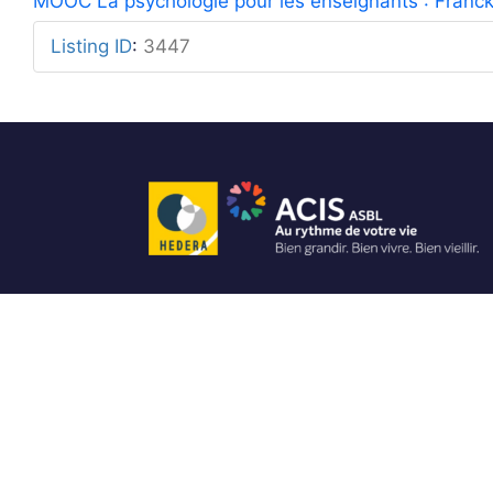
MOOC La psychologie pour les enseignants : Fran
Listing ID
:
3447