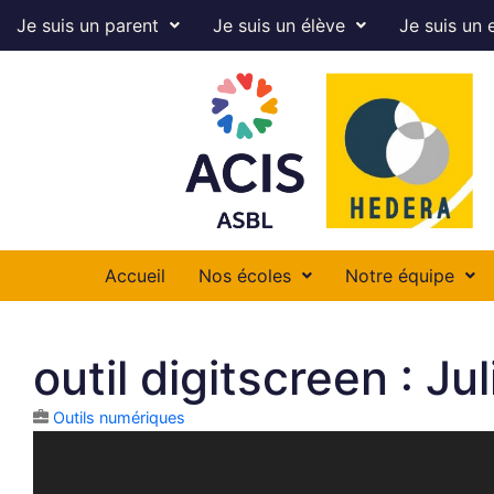
Je suis un parent
Je suis un élève
Je suis un 
Accueil
Nos écoles
Notre équipe
outil digitscreen : Jul
Outils numériques
Lecteur
vidéo