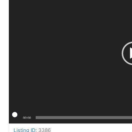
00:00
Listing ID
:
3386