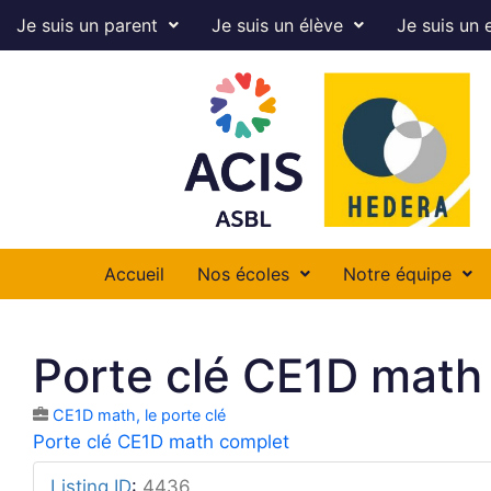
Je suis un parent
Je suis un élève
Je suis un 
Accueil
Nos écoles
Notre équipe
Porte clé CE1D math
CE1D math, le porte clé
Porte clé CE1D math complet
Listing ID
:
4436