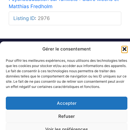
Matthias Fredholm
Listing ID
:
2976
Gérer le consentement
Mentions légales
Rue Barbier 12, 1300 Wavre
Politique de confidentialité
Tel: 0455 14 53 30
Plan du site
Pour offrir les meilleures expériences, nous utilisons des technologies telles
Numéro FASE : 11020
© 2026 Pôle Hedera, tous droits
que les cookies pour stocker et/ou accéder aux informations des appareils.
réservés
Le fait de consentir à ces technologies nous permettra de traiter des
données telles que le comportement de navigation ou les ID uniques sur ce
site. Le fait de ne pas consentir ou de retirer son consentement peut avoir
un effet négatif sur certaines caractéristiques et fonctions.
Accepter
Refuser
Voir les préférences