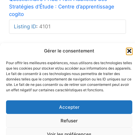
Stratégies d’Étude : Centre d’apprentissage
cogito
Listing ID
:
4101
Gérer le consentement
Mentions légales
Pour offrir les meilleures expériences, nous utilisons des technologies telles
Rue Barbier 12, 1300 Wavre
Politique de confidentialité
que les cookies pour stocker et/ou accéder aux informations des appareils.
Tel: 0455 14 53 30
Plan du site
Le fait de consentir à ces technologies nous permettra de traiter des
Numéro FASE : 11020
© 2026 Pôle Hedera, tous droits
réservés
données telles que le comportement de navigation ou les ID uniques sur ce
site. Le fait de ne pas consentir ou de retirer son consentement peut avoir
un effet négatif sur certaines caractéristiques et fonctions.
Accepter
Refuser
Voir les préférences