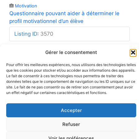
Motivation
Questionnaire pouvant aider à déterminer le
profil motivationnel d’un élève
Listing ID
:
3570
Gérer le consentement
Pour offrir les meilleures expériences, nous utilisons des technologies telles
que les cookies pour stocker et/ou accéder aux informations des appareils.
Mentions légales
Rue Barbier 12, 1300 Wavre
Politique de confidentialité
Le fait de consentir à ces technologies nous permettra de traiter des
Tel: 0455 14 53 30
Plan du site
données telles que le comportement de navigation ou les ID uniques sur ce
Numéro FASE : 11020
© 2026 Pôle Hedera, tous droits
réservés
site. Le fait de ne pas consentir ou de retirer son consentement peut avoir
un effet négatif sur certaines caractéristiques et fonctions.
Accepter
Refuser
Voir les préférences