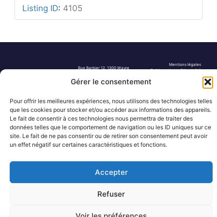
Listing ID
:
4105
Mentions légales
Rue Barbier 12, 1300 Wavre
Politique de confidentialité
Tel: 0455 14 53 30
Plan du site
Gérer le consentement
Numéro FASE : 11020
© 2026 Pôle Hedera, tous droits
réservés
Pour offrir les meilleures expériences, nous utilisons des technologies telles
que les cookies pour stocker et/ou accéder aux informations des appareils.
Le fait de consentir à ces technologies nous permettra de traiter des
données telles que le comportement de navigation ou les ID uniques sur ce
site. Le fait de ne pas consentir ou de retirer son consentement peut avoir
un effet négatif sur certaines caractéristiques et fonctions.
Accepter
Refuser
Voir les préférences