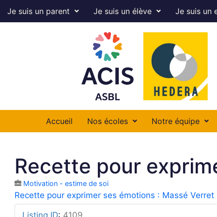
Je suis un parent
Je suis un élève
Je suis un 
Accueil
Nos écoles
Notre équipe
Recette pour exprim
Motivation - estime de soi
Recette pour exprimer ses émotions : Massé Verret
Listing ID
:
4109