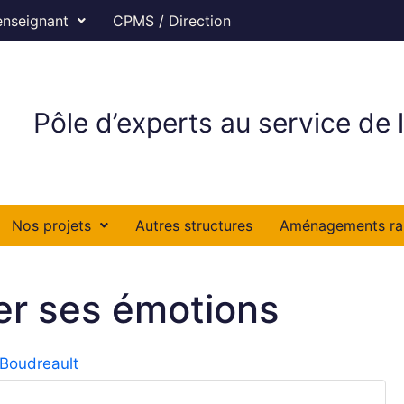
enseignant
CPMS / Direction
Pôle d’experts au service de l
Nos projets
Autres structures
Aménagements ra
er ses émotions
 Boudreault