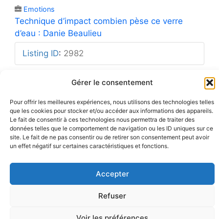
Emotions
Technique d’impact combien pèse ce verre
d’eau : Danie Beaulieu
Listing ID
:
2982
Gérer le consentement
Pour offrir les meilleures expériences, nous utilisons des technologies telles
que les cookies pour stocker et/ou accéder aux informations des appareils.
Mentions légales
Rue Barbier 12, 1300 Wavre
Politique de confidentialité
Le fait de consentir à ces technologies nous permettra de traiter des
Tel: 0455 14 53 30
Plan du site
données telles que le comportement de navigation ou les ID uniques sur ce
Numéro FASE : 11020
© 2026 Pôle Hedera, tous droits
réservés
site. Le fait de ne pas consentir ou de retirer son consentement peut avoir
un effet négatif sur certaines caractéristiques et fonctions.
Accepter
Refuser
Voir les préférences