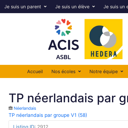
Je suis un parent
Je suis un élève
Je suis un 
Accueil
Nos écoles
Notre équipe
TP néerlandais par g
Néerlandais
TP néerlandais par groupe V1 (58)
Listing ID
:
2912