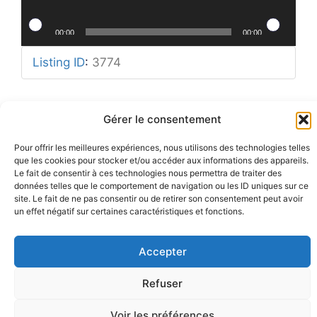
00:00
00:00
Listing ID
:
3774
Gérer le consentement
Mentions légales
Pour offrir les meilleures expériences, nous utilisons des technologies telles
Rue Barbier 12, 1300 Wavre
Politique de confidentialité
que les cookies pour stocker et/ou accéder aux informations des appareils.
Tel: 0455 14 53 30
Plan du site
Le fait de consentir à ces technologies nous permettra de traiter des
Numéro FASE : 11020
© 2026 Pôle Hedera, tous droits
réservés
données telles que le comportement de navigation ou les ID uniques sur ce
site. Le fait de ne pas consentir ou de retirer son consentement peut avoir
un effet négatif sur certaines caractéristiques et fonctions.
Accepter
Refuser
Voir les préférences