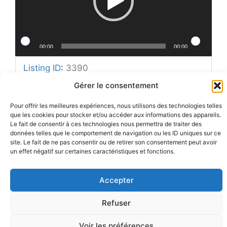
00:00
00:00
Listing ID
:
3390
Gérer le consentement
Pour offrir les meilleures expériences, nous utilisons des technologies telles
que les cookies pour stocker et/ou accéder aux informations des appareils.
Le fait de consentir à ces technologies nous permettra de traiter des
Mentions légales
Rue Barbier 12, 1300 Wavre
données telles que le comportement de navigation ou les ID uniques sur ce
Politique de confidentialité
Tel: 0455 14 53 30
Plan du site
site. Le fait de ne pas consentir ou de retirer son consentement peut avoir
Numéro FASE : 11020
© 2026 Pôle Hedera, tous droits
un effet négatif sur certaines caractéristiques et fonctions.
réservés
Accepter
Refuser
Voir les préférences