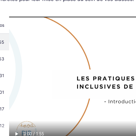
os
55
53
:31
:01
:17
:12