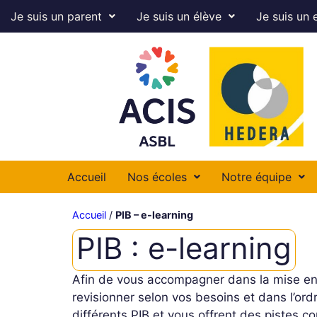
Je suis un parent
Je suis un élève
Je suis un 
Accueil
Nos écoles
Notre équipe
Accueil
/
PIB – e-learning
PIB : e-learning
Afin de vous accompagner dans la mise en p
revisionner selon vos besoins et dans l’or
différents PIB et vous offrent des pistes c